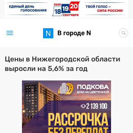
Новости
Цены в Нижегородской области
выросли на 5,6% за год
Статьи
Здоровье
BORЩ
Искусство исцелять
Премия 2026 (текущая)