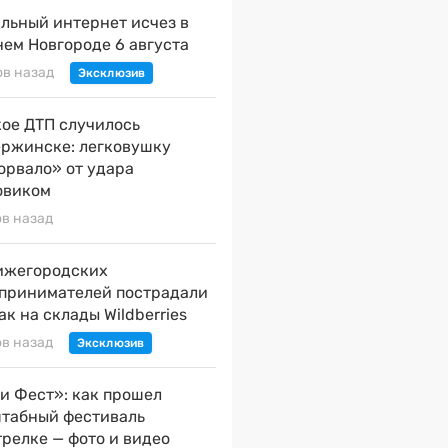
льный интернет исчез в
ем Новгороде 6 августа
ов назад
ое ДТП случилось
ержинске: легковушку
орвало» от удара
овиком
ов назад
ижегородских
принимателей пострадали
ак на склады Wildberries
ов назад
и Фест»: как прошел
табный фестиваль
трелке — фото и видео