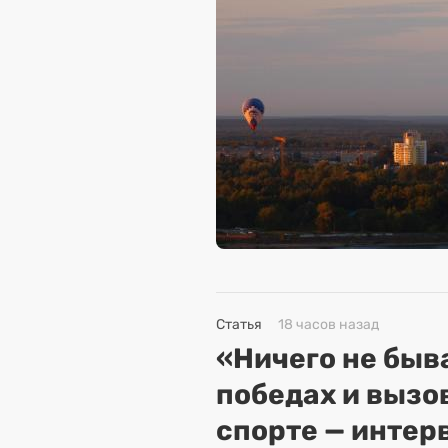
Статья
18 часов назад
«Ничего не быва
победах и вызо
спорте — интер