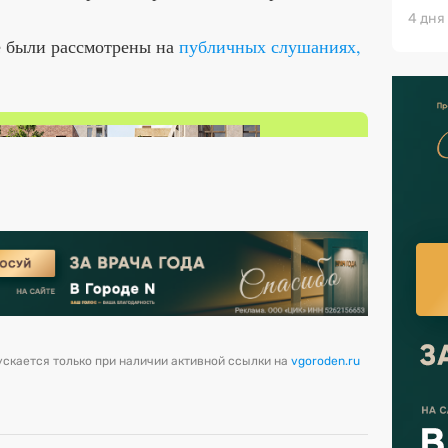
4 дня
е были рассмотрены на
публичных слушаниях,
скается только при наличии активной ссылки на
vgoroden.ru