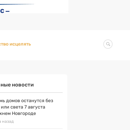
тво исцелять
вные новости
мь домов останутся без
 или света 7 августа
жнем Новгороде
а назад