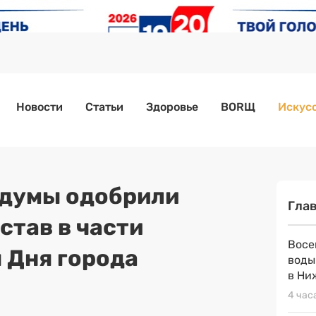
Новости
Статьи
Здоровье
BORЩ
Искусс
рдумы одобрили
Гла
став в части
Восе
 Дня города
воды
в Ни
4 час