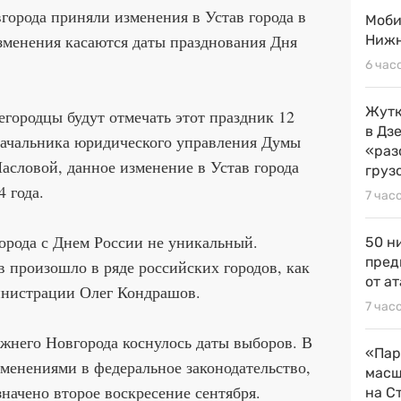
орода приняли изменения в Устав города в
Моби
 изменения касаются даты празднования Дня
Нижн
6 час
Жутк
городцы будут отмечать этот праздник 12
в Дз
ачальника юридического управления Думы
«раз
словой, данное изменение в Устав города
груз
4 года.
7 час
орода с Днем России не уникальный.
50 н
пред
 произошло в ряде российских городов, как
от ат
министрации Олег Кондрашов.
7 час
жнего Новгорода коснулось даты выборов. В
«Пар
менениями в федеральное законодательство,
масш
начено второе воскресение сентября.
на С