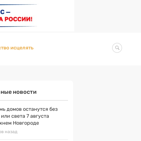
тво исцелять
вные новости
мь домов останутся без
 или света 7 августа
жнем Новгороде
ов назад