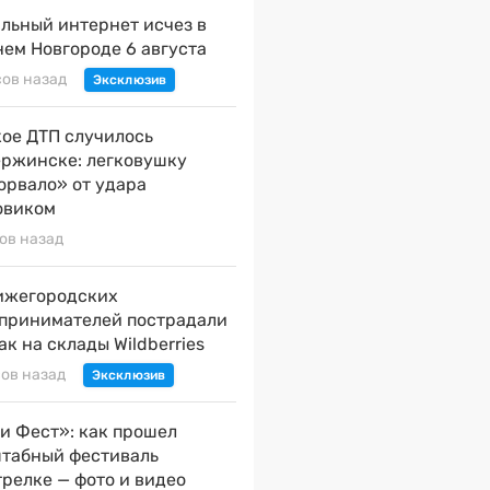
льный интернет исчез в
ем Новгороде 6 августа
сов назад
ое ДТП случилось
ержинске: легковушку
орвало» от удара
овиком
сов назад
ижегородских
принимателей пострадали
ак на склады Wildberries
сов назад
и Фест»: как прошел
табный фестиваль
трелке — фото и видео