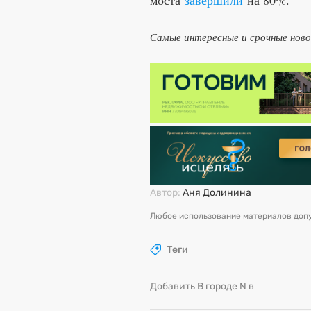
моста
завершили
на 80%.
Самые интересные и срочные нов
Автор:
Аня Долинина
Любое использование материалов допу
Теги
Добавить В городе N в