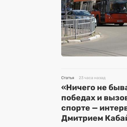
Статья
23 часа назад
«Ничего не быва
победах и вызо
спорте — интер
Дмитрием Каба