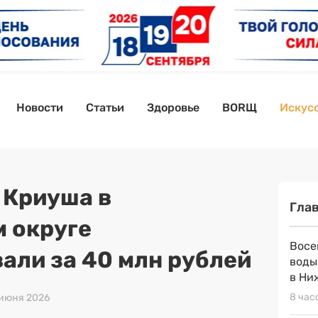
Новости
Статьи
Здоровье
BORЩ
Искусс
 Криуша в
Гла
 округе
Восе
али за 40 млн рублей
воды
в Ни
8 час
6 июня 2026