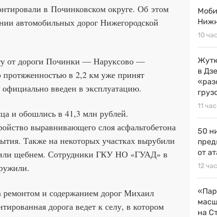
онтировали в Починковском округе. Об этом
Моби
нии автомобильных дорог Нижегородской
Нижн
10 ча
ту от дороги Починки — Наруксово —
Жутк
в Дз
протяженностью в 2,2 км уже принят
«раз
 официально введен в эксплуатацию.
груз
11 ча
ца и обошлись в 41,3 млн рублей.
ойство выравнивающего слоя асфальтобетона
50 н
рытия. Также на некоторых участках вырубили
пред
от ат
пили щебнем. Сотрудники ГКУ НО «ГУАД» в
аружили.
12 ча
«Пар
за ремонтом и содержанием дорог Михаил
масш
тированная дорога ведет к селу, в котором
на С