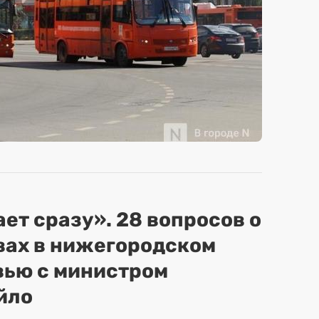
ет сразу». 28 вопросов о
вах в нижегородском
вью с министром
йло