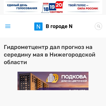
Новости
Гидрометцентр дал прогноз на
середину мая в Нижегородской
Статьи
области
Здоровье
BORЩ
Искусство исцелять
Премия 2026 (текущая)