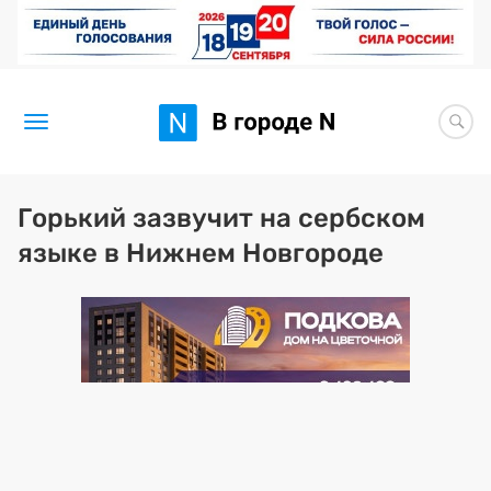
Новости
Горький зазвучит на сербском
языке в Нижнем Новгороде
Статьи
Здоровье
BORЩ
Искусство исцелять
Премия 2026 (текущая)