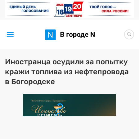
Новости
Иностранца осудили за попытку
кражи топлива из нефтепровода
Статьи
в Богородске
Здоровье
BORЩ
Искусство исцелять
Премия 2026 (текущая)