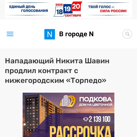
Новости
Нападающий Никита Шавин
продлил контракт с
Статьи
нижегородским «Торпедо»
Здоровье
BORЩ
Искусство исцелять
Премия 2026 (текущая)