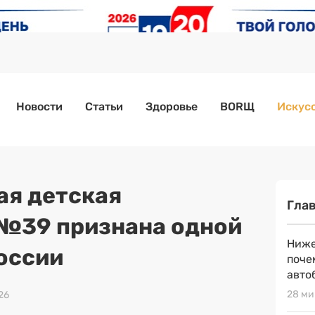
Новости
Статьи
Здоровье
BORЩ
Искусс
я детская
Гла
№39 признана одной
Ниже
России
поче
авто
28 ми
26