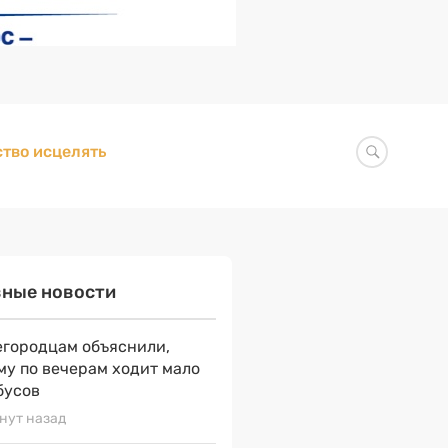
тво исцелять
вные новости
городцам объяснили,
му по вечерам ходит мало
бусов
нут назад