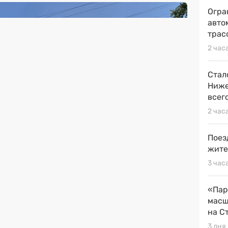
Огра
авто
трас
2 час
Стал
Ниже
всег
2 час
Поез
жите
3 час
«Пар
масш
на С
3 дня