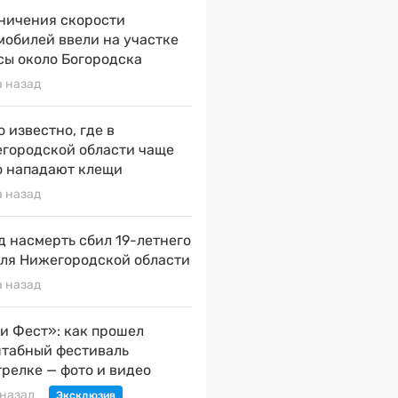
ничения скорости
мобилей ввели на участке
сы около Богородска
а назад
о известно, где в
городской области чаще
о нападают клещи
а назад
д насмерть сбил 19-летнего
ля Нижегородской области
а назад
и Фест»: как прошел
табный фестиваль
трелке — фото и видео
 назад