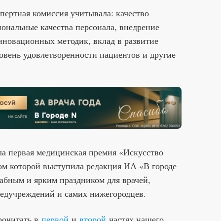
пертная комиссия учитывала: качество
ональные качества персонала, внедрение
нновационных методик, вклад в развитие
овень удовлетворенности пациентов и другие
ла первая медицинская премия «Искусство
ром которой выступила редакция ИА «В городе
абным и ярким праздником для врачей,
медучреждений и самих нижегородцев.
рочитать в
первой
и
второй
частях нашего