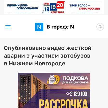
Новости
Опубликовано видео жесткой
аварии с участием автобусов
Статьи
в Нижнем Новгороде
Здоровье
BORЩ
Искусство исцелять
Премия 2026 (текущая)