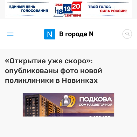
Новости
«Открытие уже скоро»:
опубликованы фото новой
Статьи
поликлиники в Новинках
Здоровье
BORЩ
Искусство исцелять
Премия 2026 (текущая)