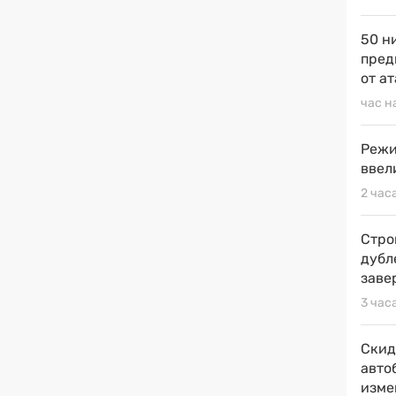
50 н
пред
от ат
час н
Режи
ввел
2 час
Стро
дубл
заве
3 час
Скид
авто
изме