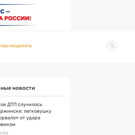
тво исцелять
вные новости
ое ДТП случилось
ержинске: легковушку
орвало» от удара
овиком
азад