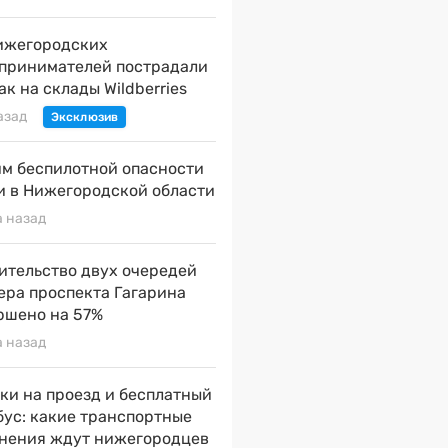
ижегородских
принимателей пострадали
ак на склады Wildberries
азад
м беспилотной опасности
и в Нижегородской области
а назад
ительство двух очередей
ера проспекта Гагарина
ршено на 57%
а назад
ки на проезд и бесплатный
бус: какие транспортные
нения ждут нижегородцев