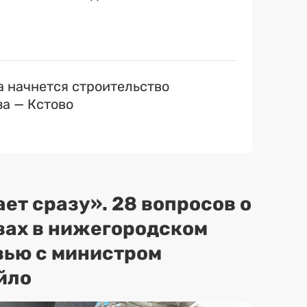
а начнется строительство
а — Кстово
ет сразу». 28 вопросов о
вах в нижегородском
вью с министром
йло