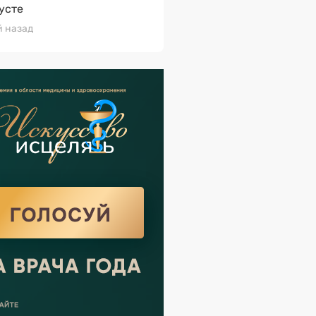
густе
й назад