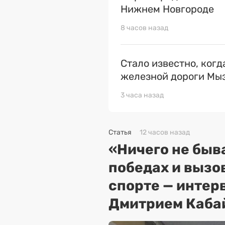
Нижнем Новгороде
8 часов назад
Стало известно, когд
железной дороги Мыз
3 часа назад
Статья
12 часов назад
«Ничего не быва
победах и вызо
спорте — интер
Дмитрием Каба