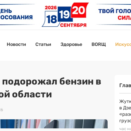
Новости
Статьи
Здоровье
BORЩ
Искусс
% подорожал бензин в
Гла
ой области
Жутк
в Дз
26
«раз
груз
час н