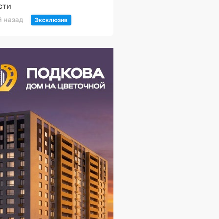
сти
й назад