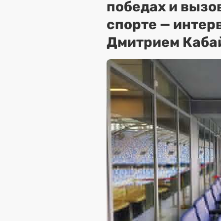
победах и вызо
спорте — интер
Дмитрием Каба