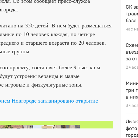
 июля. Об этом сообщает пресс-служба
СК з
города.
трав
базе
итано на 350 детей. В нем будет размещаться
час н
ельные по 10 человек каждая, по четыре
реднего и старшего возраста по 20 человек,
Схем
ьные группы.
въез
за с
но проекту, составляет более 9 тыс. кв.м.
2 час
 будут устроены веранды и малые
Мини
же игровые и физкультурные зоны.
три 
в ни
жнем Новгороде запланировано открытие
3 час
Лыск
фото
горо