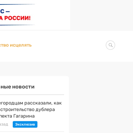
тво исцелять
вные новости
городцам рассказали, как
 строительство дублера
пекта Гагарина
азад