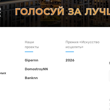
Наши
Премия «Искусство
проекты
исцелять»
Gipernn
2026
DomostroyNN
ьных
Banknn