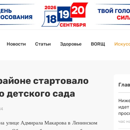
Новости
Статьи
Здоровье
BORЩ
Искусс
районе стартовало
Гла
о детского сада
Ниже
идет
14
прос
 на улице Адмирала Макарова в Ленинском
час н