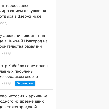
аинтересовался
мированием девушки на
 отдыха в Дзержинске
азад
у движения изменят на
де в Нижний Новгород из-
троительства развязки
а назад
стр Кабайло перечислил
главных проблемы
жегородском спорте
а назад
ово: история и архивные
 одного из древнейших
дов Нижегородской