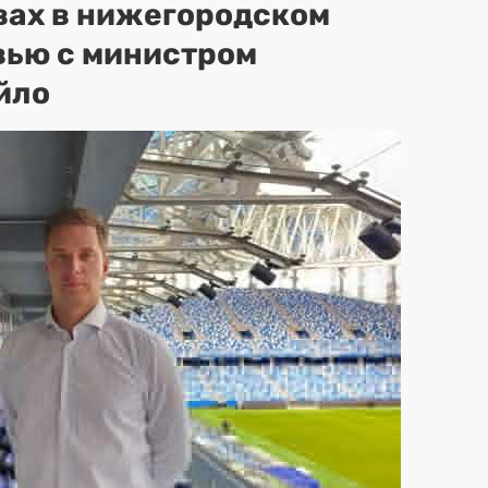
вах в нижегородском
вью с министром
йло