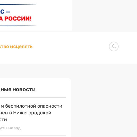
тво исцелять
вные новости
м беспилотной опасности
нен в Нижегородской
сти
уты назад