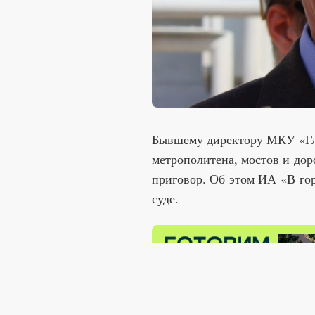
Бывшему директору МКУ «Гла
метрополитена, мостов и до
приговор. Об этом ИА «В го
суде.