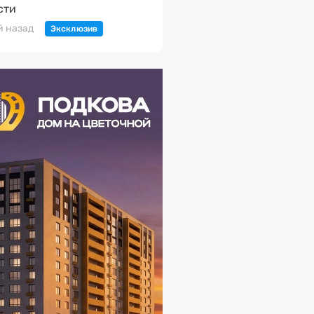
сти
й назад