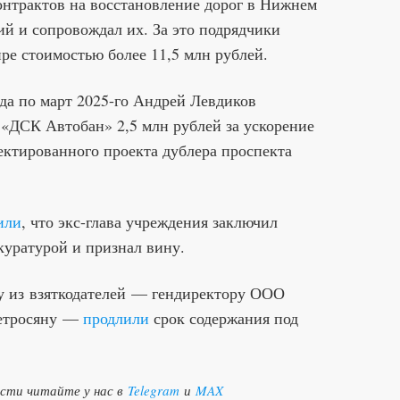
онтрактов на восстановление дорог в Нижнем
ий и сопровождал их. За это подрядчики
ире стоимостью более 11,5 млн рублей.
ода по март 2025-го Андрей Левдиков
«ДСК Автобан» 2,5 млн рублей за ускорение
ектированного проекта дублера проспекта
или
, что экс-глава учреждения заключил
куратурой и признал вину.
му из взяткодателей — гендиректору ООО
Петросяну —
продлили
срок содержания под
ости читайте у нас в
Telegram
и
MAX