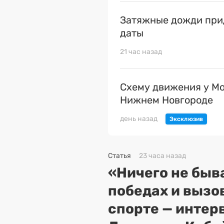
Затяжные дожди прид
даты
21 час назад
Схему движения у Мо
Нижнем Новгороде
день назад
Статья
23 часа назад
«Ничего не быва
победах и вызо
спорте — интер