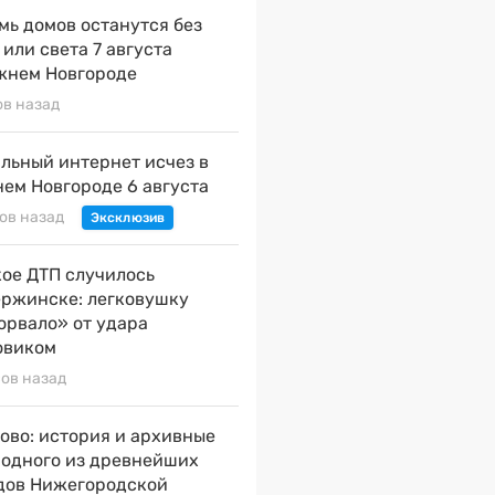
мь домов останутся без
 или света 7 августа
жнем Новгороде
ов назад
льный интернет исчез в
ем Новгороде 6 августа
сов назад
ое ДТП случилось
ержинске: легковушку
орвало» от удара
овиком
сов назад
ово: история и архивные
 одного из древнейших
дов Нижегородской