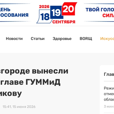
Новости
Статьи
Здоровье
BORЩ
Искусс
городе вынесли
Гла
-главе ГУММиД
Режи
икову
отме
обла
3 мин
15:41, 15 июня 2026