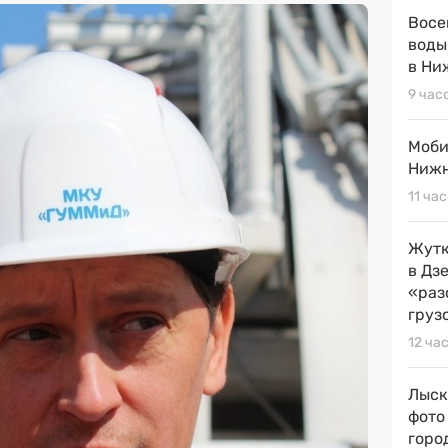
Восе
воды
в Ни
9 час
Моби
Нижн
11 ча
Жутк
в Дз
«раз
груз
12 ча
Лыск
фото
горо