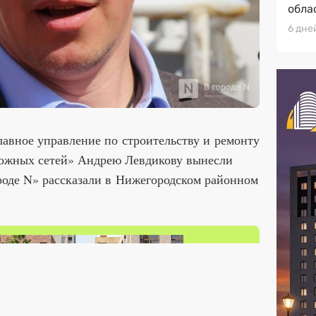
обла
6 дне
вное управление по строительству и ремонту
рожных сетей» Андрею Левдикову вынесли
роде N» рассказали в Нижегородском районном