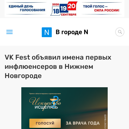
Новости
VK Fest объявил имена первых
инфлюенсеров в Нижнем
Статьи
Новгороде
Здоровье
BORЩ
Искусство исцелять
Премия 2026 (текущая)