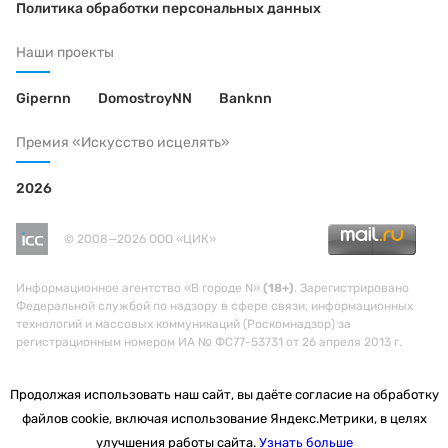
Политика обработки персональных данных
Наши проекты
Gipernn
DomostroyNN
Banknn
Премия «Искусство исцелять»
2026
© 2008—2026 ООО «ЦИК»
Информационное агентство «В городе N»
(18+)
. Зарегистрировано
Федеральной службой по надзору в сфере связи, информационных
технологий и массовых коммуникаций (Роскомнадзор) за
регистрационным номером ИА № ФС77-53731 от 26 апреля 2013 г.
Продолжая использовать наш сайт, вы даёте согласие на обработку
файлов cookie, включая использование Яндекс.Метрики, в целях
улучшения работы сайта.
Узнать больше