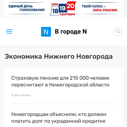
Новости
Экономика Нижнего Новгорода
Статьи
Страховую пенсию для 215 000 человек
Здоровье
пересчитают в Нижегородской области
BORЩ
3 дня назад
Искусство исцелять
Нижегородцам объяснили, кто должен
Премия 2026 (текущая)
платить долг по украденной кредитке