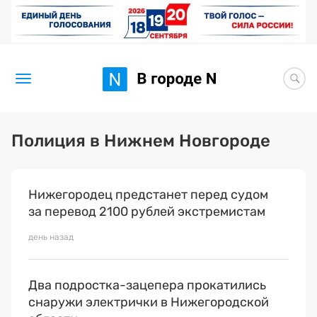
Новости
Полиция в Нижнем Новгороде
Статьи
Нижегородец предстанет перед судом
Здоровье
за перевод 2100 рублей экстремистам
BORЩ
день назад
Искусство исцелять
Два подростка-зацепера прокатились
Премия 2026 (текущая)
снаружи электрички в Нижегородской