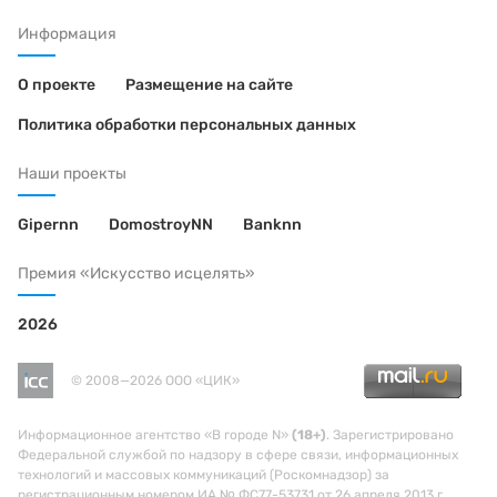
Информация
О проекте
Размещение на сайте
Политика обработки персональных данных
Наши проекты
Gipernn
DomostroyNN
Banknn
Премия «Искусство исцелять»
2026
© 2008—2026 ООО «ЦИК»
Информационное агентство «В городе N»
(18+)
. Зарегистрировано
Федеральной службой по надзору в сфере связи, информационных
технологий и массовых коммуникаций (Роскомнадзор) за
регистрационным номером ИА № ФС77-53731 от 26 апреля 2013 г.