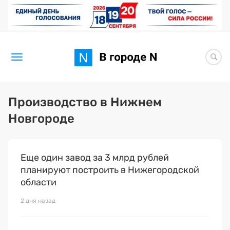
Новости
Производство в Нижнем
Новгороде
Статьи
Здоровье
Еще один завод за 3 млрд рублей
BORЩ
планируют построить в Нижегородской
области
Искусство исцелять
2 дня назад
Премия 2026 (текущая)