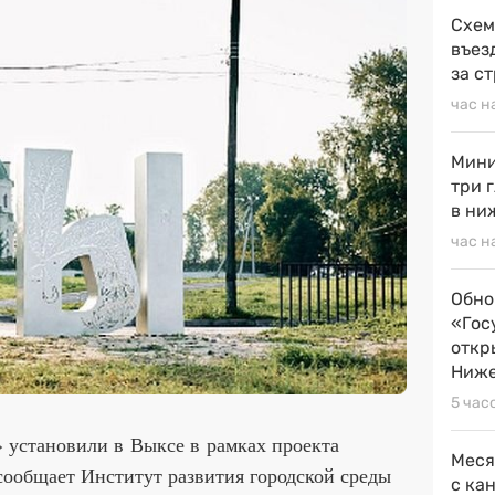
Схем
въез
за с
час н
Мини
три 
в ни
час н
Обно
«Гос
откр
Ниже
5 час
 установили в Выксе в рамках проекта
Меся
 сообщает Институт развития городской среды
с ка