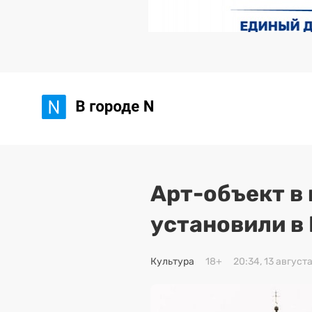
Арт-объект в
установили в
Культура
18+
20:34, 13 август