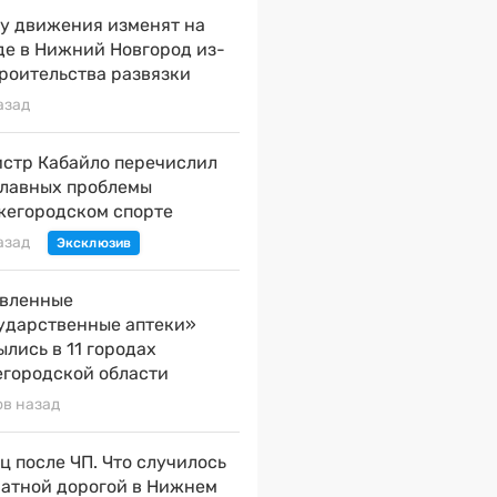
у движения изменят на
де в Нижний Новгород из-
троительства развязки
азад
стр Кабайло перечислил
главных проблемы
жегородском спорте
азад
вленные
ударственные аптеки»
ылись в 11 городах
городской области
ов назад
ц после ЧП. Что случилось
натной дорогой в Нижнем