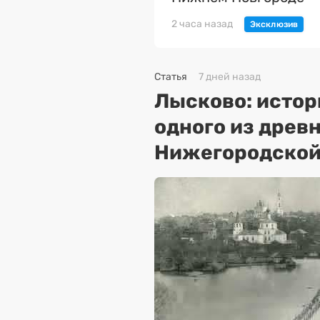
2 часа назад
Статья
7 дней назад
Лысково: истор
одного из древ
Нижегородской