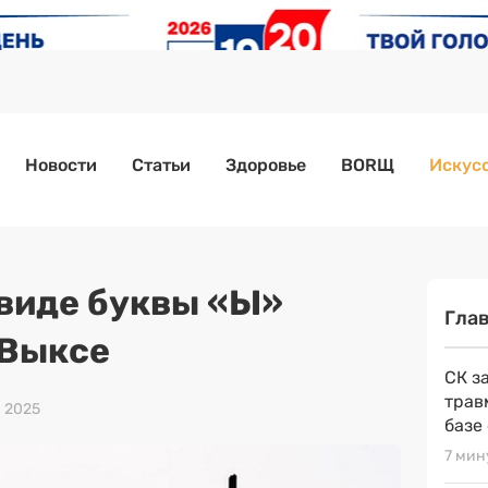
Новости
Статьи
Здоровье
BORЩ
Искусс
 виде буквы «Ы»
Гла
 Выксе
СК з
трав
а 2025
базе
7 мин