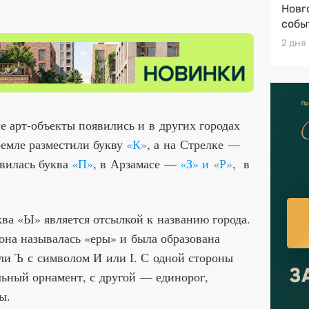
Новг
собы
2 дня
 арт-объекты появились и в других городах
емле разместили букву
«К»
, а на Стрелке —
вилась буква
«П»
, в Арзамасе —
«З» и «Р»
, в
ва «Ы» является отсылкой к названию города.
она называлась «еры» и была образована
ли Ъ с символом И или І. С одной стороны
льный орнамент, с другой — единорог,
ы.