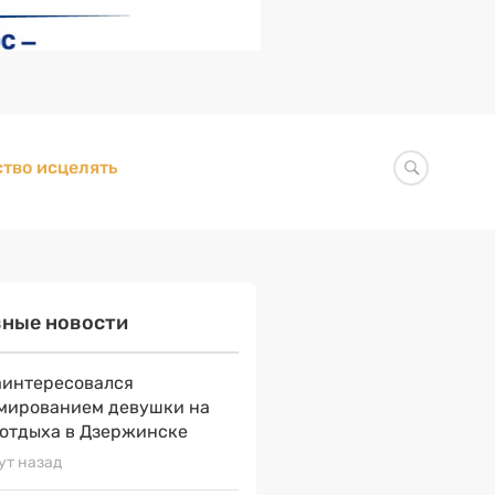
тво исцелять
вные новости
аинтересовался
мированием девушки на
 отдыха в Дзержинске
ут назад