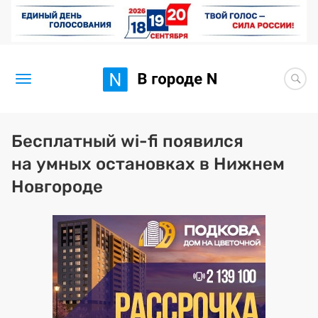
Новости
Бесплатный wi-fi появился
на умных остановках в Нижнем
Статьи
Новгороде
Здоровье
BORЩ
Искусство исцелять
Премия 2026 (текущая)