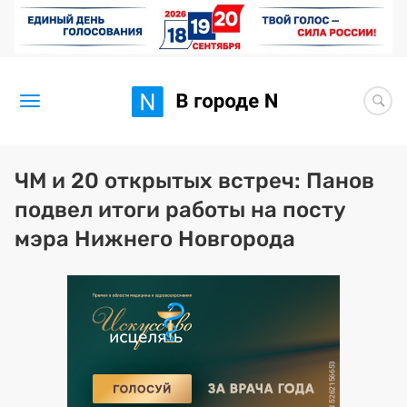
Новости
ЧМ и 20 открытых встреч: Панов
подвел итоги работы на посту
Статьи
мэра Нижнего Новгорода
Здоровье
BORЩ
Искусство исцелять
Премия 2026 (текущая)