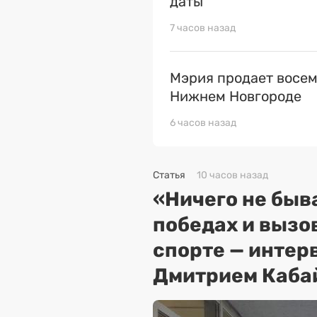
даты
7 часов назад
Мэрия продает восем
Нижнем Новгороде
6 часов назад
Статья
10 часов назад
«Ничего не быва
победах и вызо
спорте — интер
Дмитрием Каба