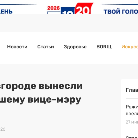
Новости
Статьи
Здоровье
BORЩ
Искусс
городе вынесли
Гла
шему вице-мэру
Режи
ввел
27 ми
026