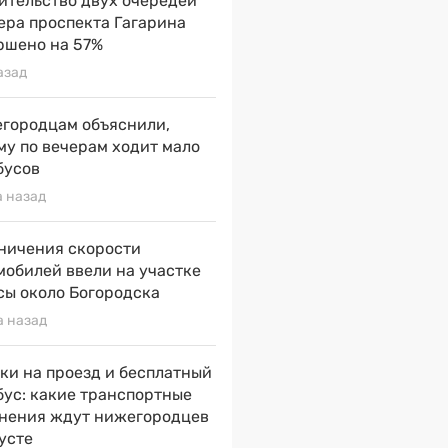
ительство двух очередей
ера проспекта Гагарина
ршено на 57%
азад
городцам объяснили,
му по вечерам ходит мало
бусов
а назад
ничения скорости
мобилей ввели на участке
сы около Богородска
а назад
ки на проезд и бесплатный
бус: какие транспортные
нения ждут нижегородцев
густе