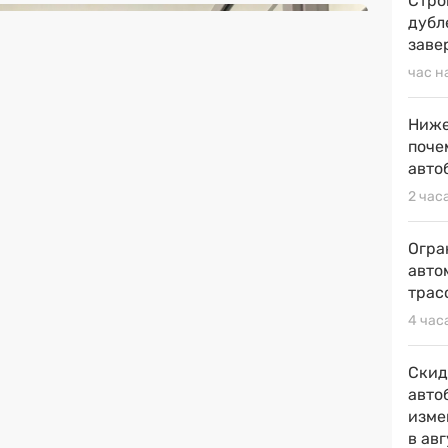
Стро
дубл
заве
час н
Ниже
поче
авто
2 час
Огра
авто
трас
4 час
Скид
авто
изме
в ав