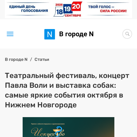
Новости
В городе N
Статьи
Статьи
Театральный фестиваль, концерт
Павла Воли и выставка собак:
Здоровье
самые яркие события октября в
BORЩ
Нижнем Новгороде
Искусство исцелять
Премия 2026 (текущая)