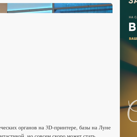
еческих органов на 3D-принтере, базы на Луне
нтастикой, но совсем скоро может стать