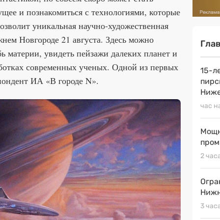
дущее и познакомиться с технологиями, которые
 позволит уникальная научно-художественная
нем Новгороде 21 августа. Здесь можно
Гла
ь материи, увидеть пейзажи далеких планет и
аботках современных ученых. Одной из первых
15-л
пондент ИА «В городе N».
пирс
Ниже
час н
Мощн
пром
2 час
Огра
Нижн
3 час