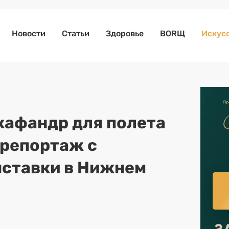
Новости
Статьи
Здоровье
BORЩ
Искусс
кафандр для полета
орепортаж с
ставки в Нижнем