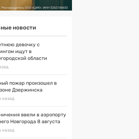
вные новости
етнюю девочку с
ингом ищут в
городской области
азад
ый пожар произошел в
зоне Дзержинска
а назад
ничения ввели в аэропорту
его Новгорода 8 августа
а назад