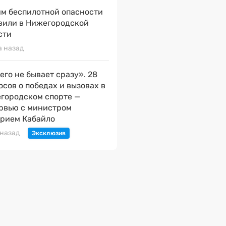
м беспилотной опасности
вили в Нижегородской
сти
а назад
его не бывает сразу». 28
осов о победах и вызовах в
городском спорте —
рвью с министром
рием Кабайло
 назад