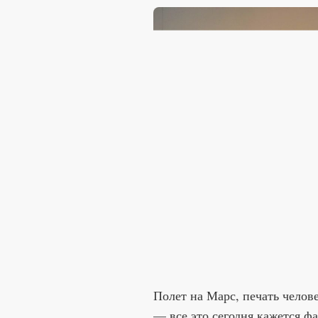
Полет на Марс, печать челов
— все это сегодня кажется фа