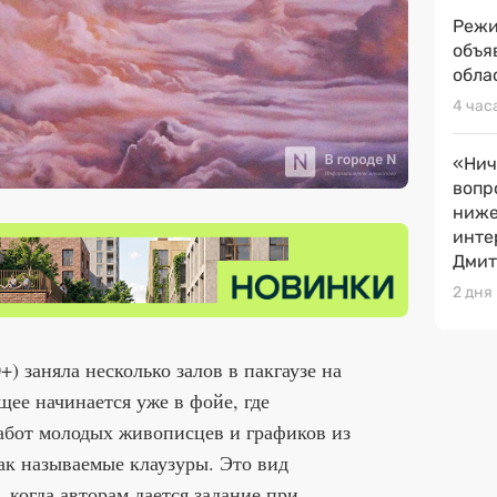
Режи
объя
обла
4 час
«Нич
вопр
ниже
инте
Дмит
2 дня
) заняла несколько залов в пакгаузе на
щее начинается уже в фойе, где
абот молодых живописцев и графиков из
к называемые клаузуры. Это вид
 когда авторам дается задание при