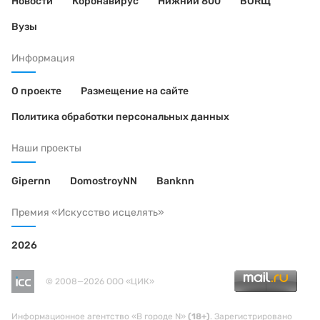
Новости
Коронавирус
Нижний 800
BORЩ
Вузы
Информация
О проекте
Размещение на сайте
Политика обработки персональных данных
Наши проекты
Gipernn
DomostroyNN
Banknn
Премия «Искусство исцелять»
2026
© 2008—2026 ООО «ЦИК»
Информационное агентство «В городе N»
(18+)
. Зарегистрировано