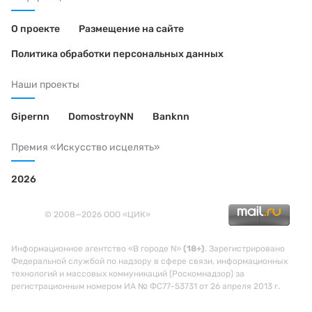
О проекте
Размещение на сайте
Политика обработки персональных данных
Наши проекты
Gipernn
DomostroyNN
Banknn
Премия «Искусство исцелять»
2026
© 2008—2026 ООО «ЦИК»
Информационное агентство «В городе N»
(18+)
. Зарегистрировано
Федеральной службой по надзору в сфере связи, информационных
технологий и массовых коммуникаций (Роскомнадзор) за
регистрационным номером ИА № ФС77-53731 от 26 апреля 2013 г.