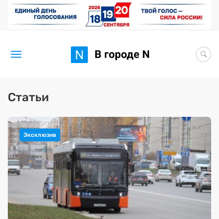
Новости
Статьи
Статьи
Здоровье
BORЩ
Искусство исцелять
Премия 2026 (текущая)