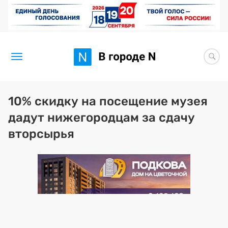
Новости
10% скидку на посещение музея
дадут нижегородцам за сдачу
Статьи
вторсырья
Здоровье
BORЩ
Искусство исцелять
Премия 2026 (текущая)