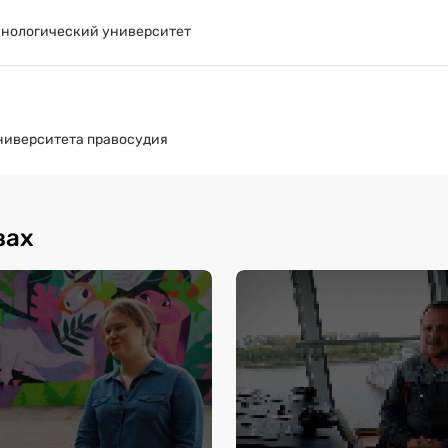
хнологический университет
ниверситета правосудия
зах