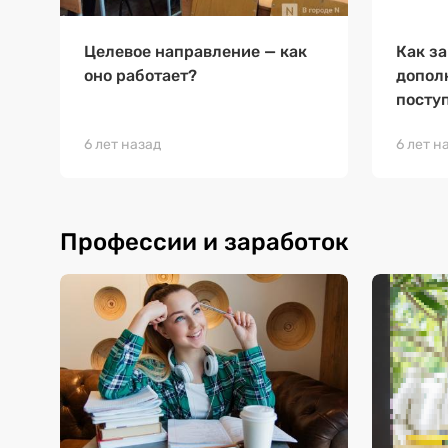
Целевое направление — как
Как з
оно работает?
допол
посту
6 лет назад
6 лет н
Профессии и заработок