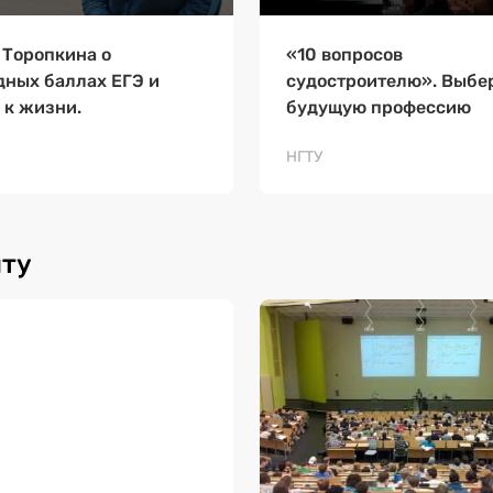
 Торопкина о
«10 вопросов
дных баллах ЕГЭ и
судостроителю». Выбе
 к жизни.
будущую профессию
НГТУ
нту