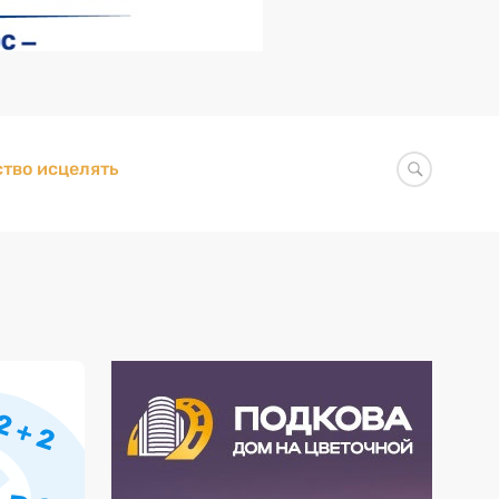
тво исцелять