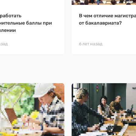
аработать
В чем отличие магистр
нительные баллы при
от бакалавриата?
плении
азад
6 лет назад