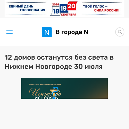
Новости
12 домов останутся без света в
Нижнем Новгороде 30 июля
Статьи
Здоровье
BORЩ
Искусство исцелять
Премия 2026 (текущая)