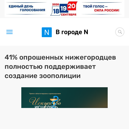
Новости
41% опрошенных нижегородцев
полностью поддерживает
Статьи
создание зоополиции
Здоровье
BORЩ
Искусство исцелять
Премия 2026 (текущая)