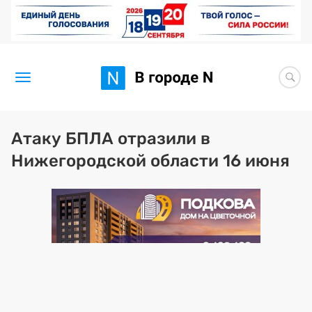
Новости
Атаку БПЛА отразили в
Нижегородской области 16 июня
Статьи
Здоровье
BORЩ
Искусство исцелять
Премия 2026 (текущая)