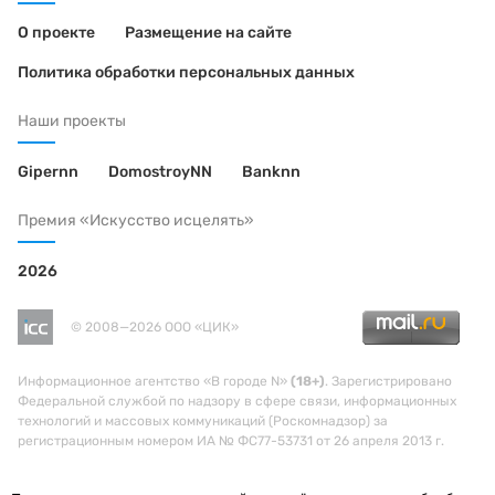
О проекте
Размещение на сайте
Политика обработки персональных данных
Наши проекты
Gipernn
DomostroyNN
Banknn
Премия «Искусство исцелять»
2026
© 2008—2026 ООО «ЦИК»
Информационное агентство «В городе N»
(18+)
. Зарегистрировано
Федеральной службой по надзору в сфере связи, информационных
технологий и массовых коммуникаций (Роскомнадзор) за
регистрационным номером ИА № ФС77-53731 от 26 апреля 2013 г.