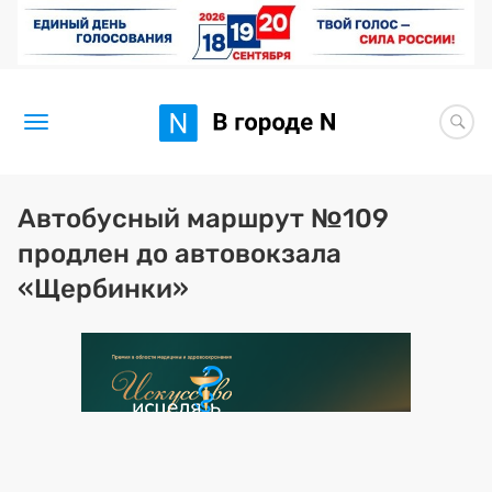
Новости
Автобусный маршрут №109
продлен до автовокзала
Статьи
«Щербинки»
Здоровье
BORЩ
Искусство исцелять
Премия 2026 (текущая)