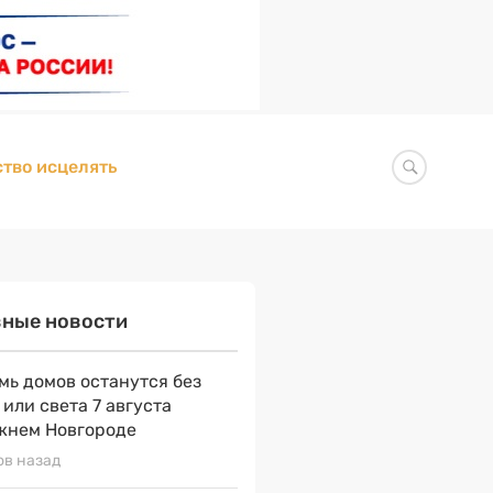
тво исцелять
вные новости
мь домов останутся без
 или света 7 августа
жнем Новгороде
ов назад