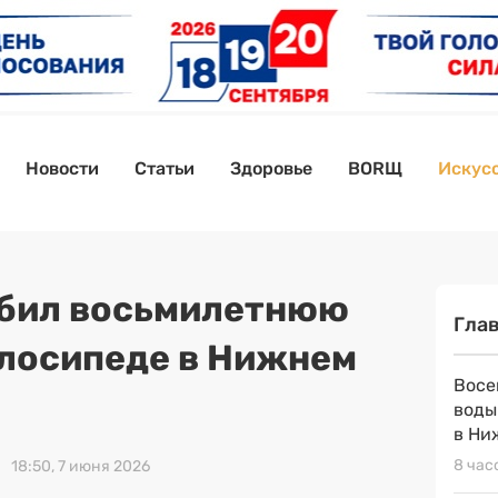
Новости
Статьи
Здоровье
BORЩ
Искусс
сбил восьмилетнюю
Гла
елосипеде в Нижнем
Восе
воды
в Ни
8 час
18:50, 7 июня 2026