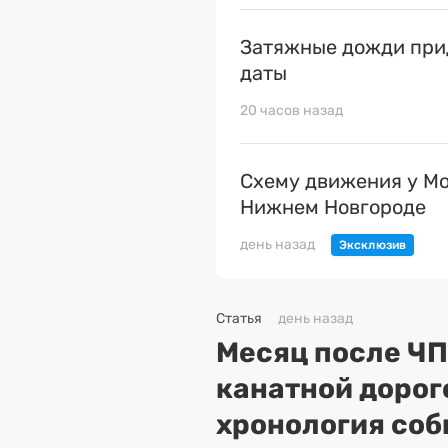
Затяжные дожди прид
даты
20 часов назад
Схему движения у Мо
Нижнем Новгороде
день назад
Статья
день назад
Месяц после ЧП
канатной дорог
хронология соб