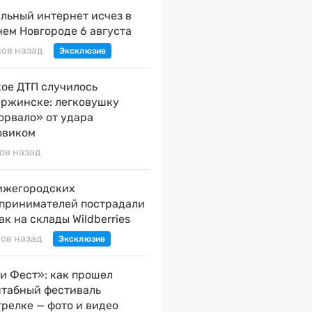
льный интернет исчез в
ем Новгороде 6 августа
сов назад
ое ДТП случилось
ержинске: легковушку
орвало» от удара
овиком
сов назад
ижегородских
принимателей пострадали
ак на склады Wildberries
сов назад
и Фест»: как прошел
табный фестиваль
трелке — фото и видео