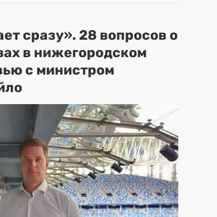
ет сразу». 28 вопросов о
вах в нижегородском
вью с министром
йло