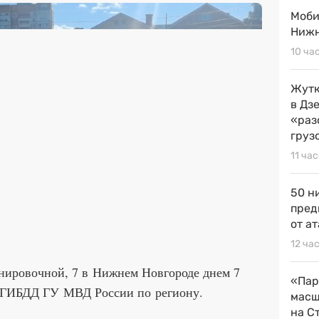
Моби
Нижн
10 ча
Жутк
в Дз
«раз
груз
11 ча
50 н
пред
от ат
12 ча
нировочной, 7 в Нижнем Новгороде днем 7
«Пар
УГИБДД ГУ МВД России по региону.
масш
на С