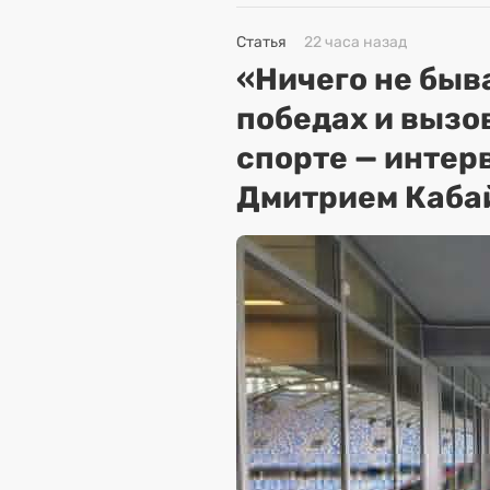
Статья
22 часа назад
«Ничего не быва
победах и вызо
спорте — интер
Дмитрием Каба