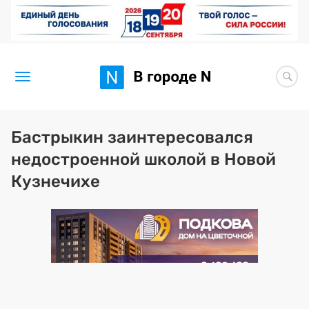
Новости
Бастрыкин заинтересовался
недостроенной школой в Новой
Статьи
Кузнечихе
Здоровье
BORЩ
Искусство исцелять
Премия 2026 (текущая)