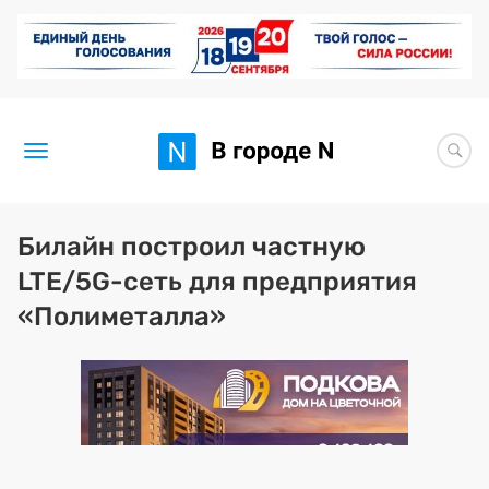
Новости
Билайн построил частную
LTE/5G-сеть для предприятия
Статьи
«Полиметалла»
Здоровье
BORЩ
Искусство исцелять
Премия 2026 (текущая)