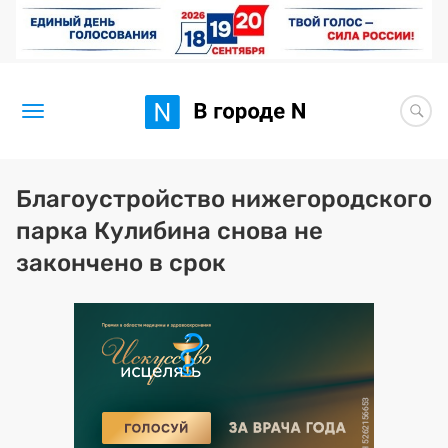
Новости
Благоустройство нижегородского
парка Кулибина снова не
Статьи
закончено в срок
Здоровье
BORЩ
Искусство исцелять
Премия 2026 (текущая)