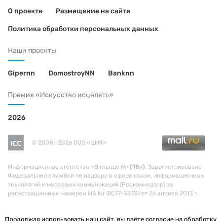
О проекте
Размещение на сайте
Политика обработки персональных данных
Наши проекты
Gipernn
DomostroyNN
Banknn
Премия «Искусство исцелять»
2026
© 2008—2026 ООО «ЦИК»
Информационное агентство «В городе N»
(18+)
. Зарегистрировано
Федеральной службой по надзору в сфере связи, информационных
технологий и массовых коммуникаций (Роскомнадзор) за
регистрационным номером ИА № ФС77-53731 от 26 апреля 2013 г.
Продолжая использовать наш сайт, вы даёте согласие на обработку