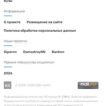
Вузы
Информация
О проекте
Размещение на сайте
Политика обработки персональных данных
Наши проекты
Gipernn
DomostroyNN
Banknn
Премия «Искусство исцелять»
2026
© 2008—2026 ООО «ЦИК»
Информационное агентство «В городе N»
(18+)
. Зарегистрировано
Федеральной службой по надзору в сфере связи, информационных
технологий и массовых коммуникаций (Роскомнадзор) за