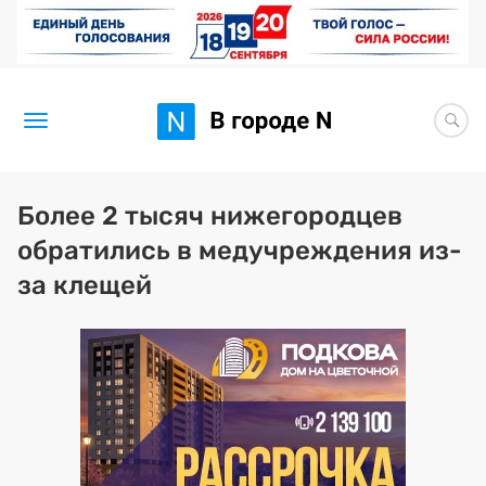
Новости
Более 2 тысяч нижегородцев
обратились в медучреждения из-
Статьи
за клещей
Здоровье
BORЩ
Искусство исцелять
Премия 2026 (текущая)