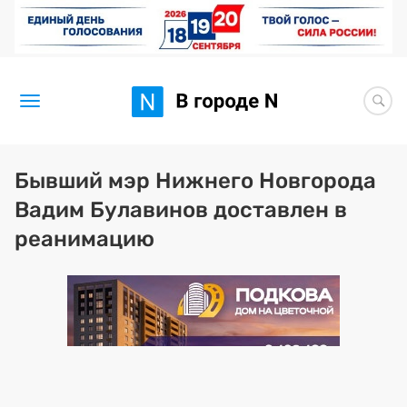
Новости
Бывший мэр Нижнего Новгорода
Вадим Булавинов доставлен в
Статьи
реанимацию
Здоровье
BORЩ
Искусство исцелять
Премия 2026 (текущая)