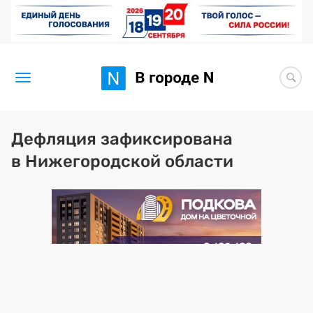
Новости
Дефляция зафиксирована
в Нижегородской области
Статьи
Здоровье
BORЩ
Искусство исцелять
Премия 2026 (текущая)