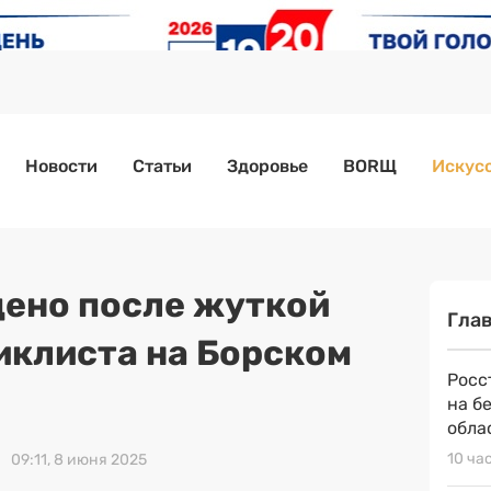
Новости
Статьи
Здоровье
BORЩ
Искусс
ено после жуткой
Гла
иклиста на Борском
Росс
на б
обла
10 ча
09:11, 8 июня 2025