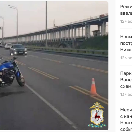
Режи
ввел
12 ча
Новы
пост
Нижн
12 ча
Парк
Ване
схем
13 ча
Меся
с ка
Новг
собы