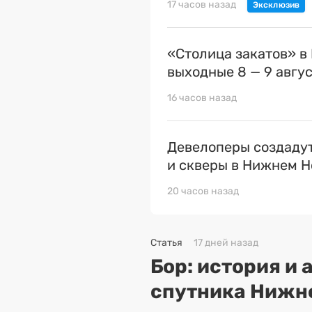
17 часов назад
«Столица закатов» в
выходные 8 — 9 авгу
16 часов назад
Девелоперы создаду
и скверы в Нижнем Н
20 часов назад
Статья
17 дней назад
Бор: история и
спутника Нижн