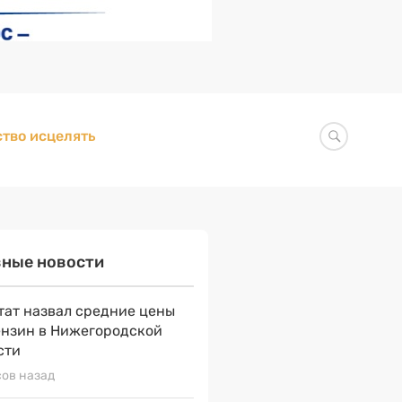
тво исцелять
вные новости
тат назвал средние цены
ензин в Нижегородской
сти
сов назад