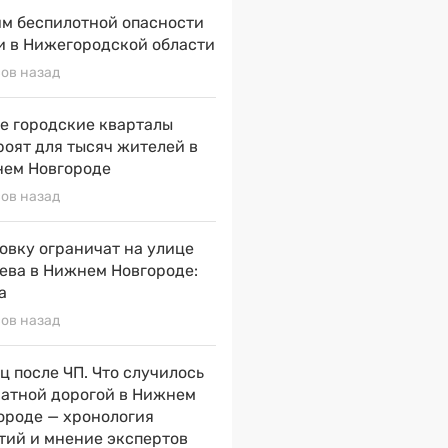
м беспилотной опасности
и в Нижегородской области
сов назад
е городские кварталы
роят для тысяч жителей в
ем Новгороде
сов назад
овку ограничат на улице
ева в Нижнем Новгороде:
а
сов назад
ц после ЧП. Что случилось
натной дорогой в Нижнем
ороде — хронология
тий и мнение экспертов