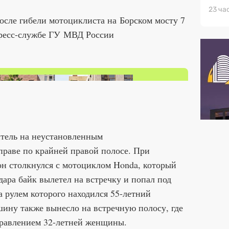
23 ча
осле гибели мотоциклиста на Борском мосту 7
ресс-службе ГУ МВД России
итель на неустановленным
праве по крайней правой полосе. При
он столкнулся с мотоциклом Honda, который
дара байк вылетел на встречку и попал под
а рулем которого находился 55-летний
ину также вынесло на встречную полосу, где
управлением 32-летней женщины.