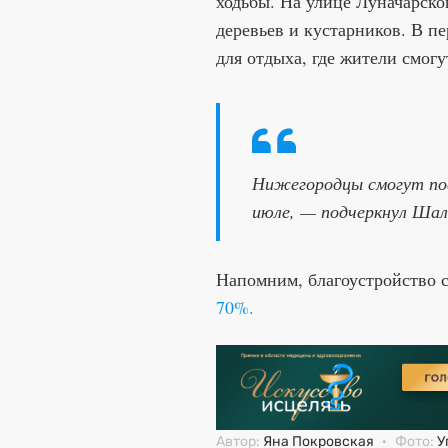
ходьбы. На улице Луначарско
деревьев и кустарников. В п
для отдыха, где жители смогу
Нижегородцы смогут по
июле, — подчеркнул Шал
Напомним, благоустройство 
70%.
Автор:
Яна Покровская
·
Фото:
У