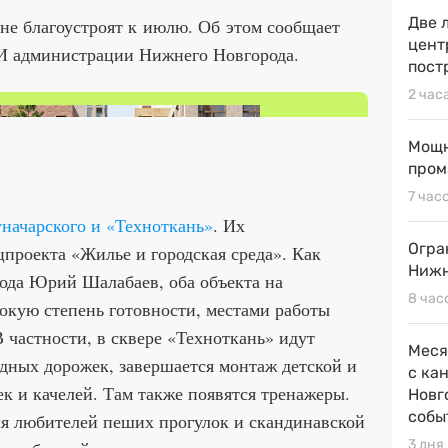
Две 
не благоустроят к июлю. Об этом сообщает
цент
И администрации Нижнего Новгорода.
пост
2 час
Мощн
пром
7 час
начарского и «Техноткань»
. Их
Огра
цпроекта «Жилье и городская среда». Как
Нижн
ода Юрий Шалабаев, оба объекта на
8 час
окую степень готовности, местами работы
В частности, в сквере «Техноткань» идут
Меся
дных дорожек, завершается монтаж детской и
с ка
к и качелей. Там также появятся тренажеры.
Новг
собы
я любителей пеших прогулок и скандинавской
3 дня