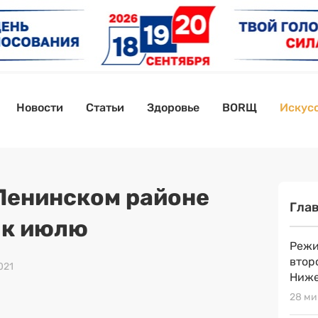
Новости
Статьи
Здоровье
BORЩ
Искусс
 Ленинском районе
Гла
 к июлю
Режи
втор
021
Ниже
28 ми