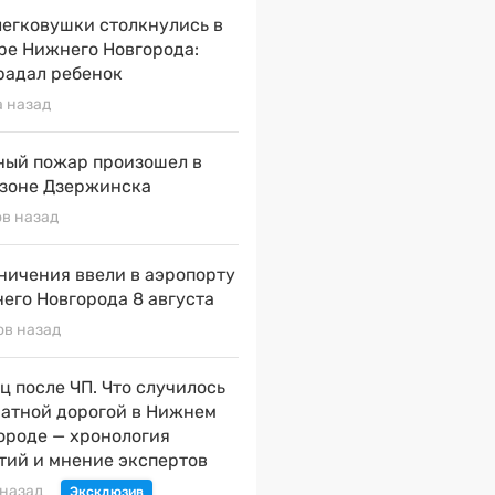
легковушки столкнулись в
ре Нижнего Новгорода:
радал ребенок
а назад
ый пожар произошел в
зоне Дзержинска
ов назад
ничения ввели в аэропорту
его Новгорода 8 августа
ов назад
ц после ЧП. Что случилось
натной дорогой в Нижнем
ороде — хронология
тий и мнение экспертов
 назад