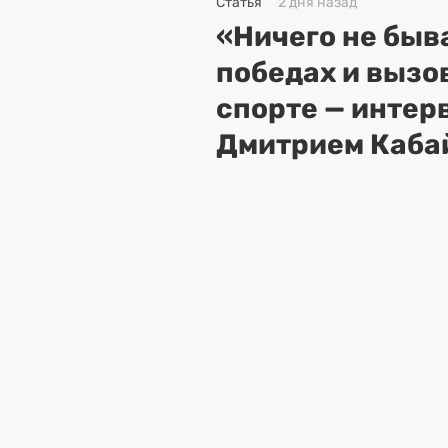
Статья
2 дня назад
«Ничего не быва
победах и вызо
спорте — интер
Дмитрием Каба