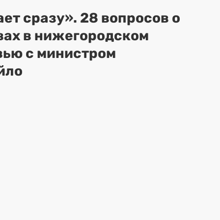
ет сразу». 28 вопросов о
вах в нижегородском
вью с министром
йло