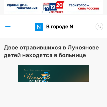
Новости
Двое отравившихся в Лукоянове
детей находятся в больнице
Статьи
Здоровье
BORЩ
Искусство исцелять
Премия 2026 (текущая)