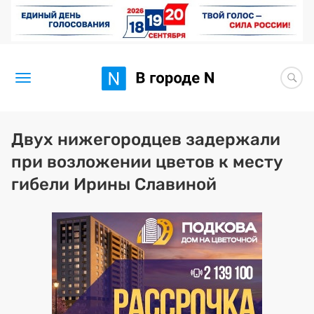
Новости
Двух нижегородцев задержали
при возложении цветов к месту
Статьи
гибели Ирины Славиной
Здоровье
BORЩ
Искусство исцелять
Премия 2026 (текущая)