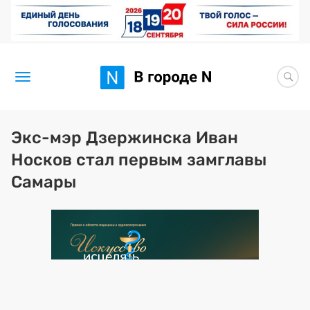
Новости
Экс-мэр Дзержинска Иван
Носков стал первым замглавы
Статьи
Самары
Здоровье
BORЩ
Искусство исцелять
Премия 2026 (текущая)