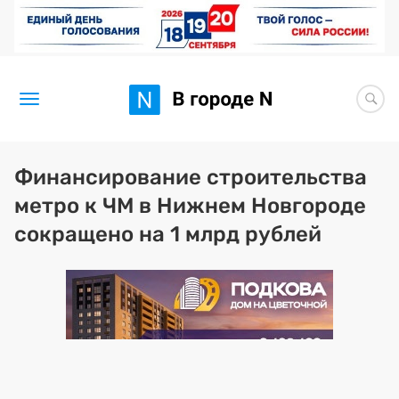
Новости
Финансирование строительства
метро к ЧМ в Нижнем Новгороде
Статьи
сокращено на 1 млрд рублей
Здоровье
BORЩ
Искусство исцелять
Премия 2026 (текущая)