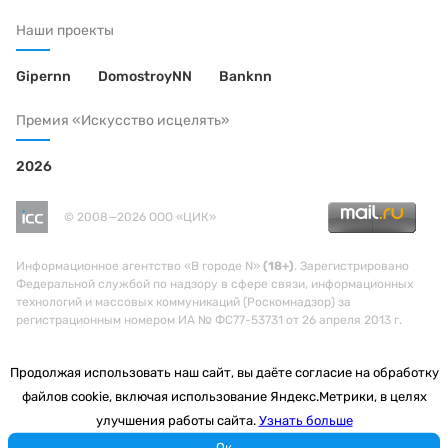
Наши проекты
Gipernn
DomostroyNN
Banknn
Премия «Искусство исцелять»
2026
© 2008—2026 ООО «ЦИК»
Информационное агентство «В городе N»
(18+)
. Зарегистрировано
Федеральной службой по надзору в сфере связи, информационных
технологий и массовых коммуникаций (Роскомнадзор) за
регистрационным номером ИА № ФС77-53731 от 26 апреля 2013 г.
Продолжая использовать наш сайт, вы даёте согласие на обработку
файлов cookie, включая использование Яндекс.Метрики, в целях
улучшения работы сайта.
Узнать больше
Ок