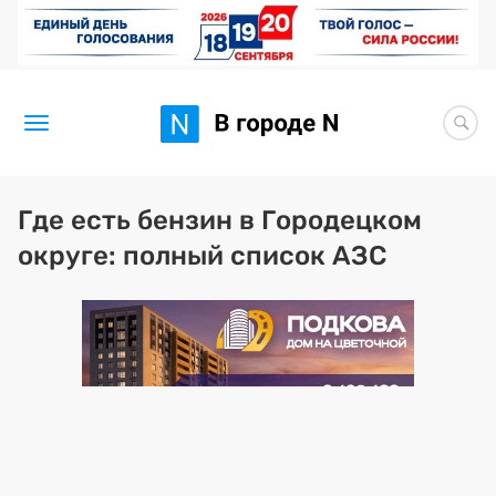
Новости
Где есть бензин в Городецком
округе: полный список АЗС
Статьи
Здоровье
BORЩ
Искусство исцелять
Премия 2026 (текущая)