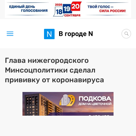
Новости
Глава нижегородского
Минсоцполитики сделал
Статьи
прививку от коронавируса
Здоровье
BORЩ
Искусство исцелять
Премия 2026 (текущая)