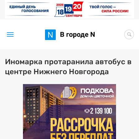
Новости
Иномарка протаранила автобус в
центре Нижнего Новгорода
Статьи
Здоровье
BORЩ
Искусство исцелять
Премия 2026 (текущая)