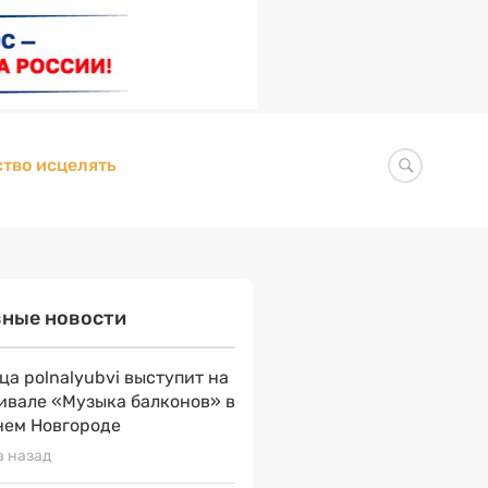
тво исцелять
вные новости
ца polnalyubvi выступит на
ивале «Музыка балконов» в
ем Новгороде
а назад