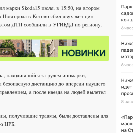
Парк
ля марки Skoda15 июля, в 15:50, на втором
садо
о Новгорода в Кстово сбил двух женщин
конц
 этом ДТП сообщили в УГИБДД по региону.
6 час
Ниже
паде
мото
6 час
а, находившийся за рулем иномарки,
Ниже
ал безопасную дистанцию до впереди идущего
идет
правлением, а после наезда на людей вылетел
прос
8 час
ины, получившие травмы, были доставлены для
«Пар
ю ЦРБ.
масш
на С