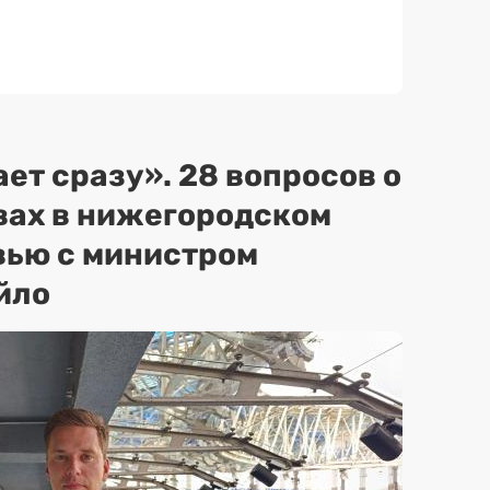
ет сразу». 28 вопросов о
вах в нижегородском
вью с министром
йло