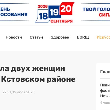
Новости
Статьи
Здоровье
BORЩ
Искусс
ла двух женщин
Гла
в Кстовском районе
Певи
фест
22:01, 15 июля 2025
Нижн
4 час