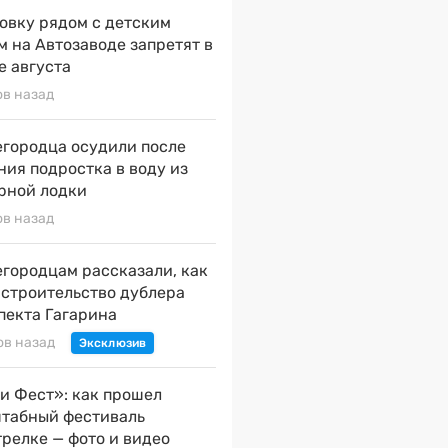
овку рядом с детским
м на Автозаводе запретят в
е августа
ов назад
городца осудили после
ния подростка в воду из
рной лодки
ов назад
городцам рассказали, как
 строительство дублера
пекта Гагарина
ов назад
и Фест»: как прошел
табный фестиваль
трелке — фото и видео