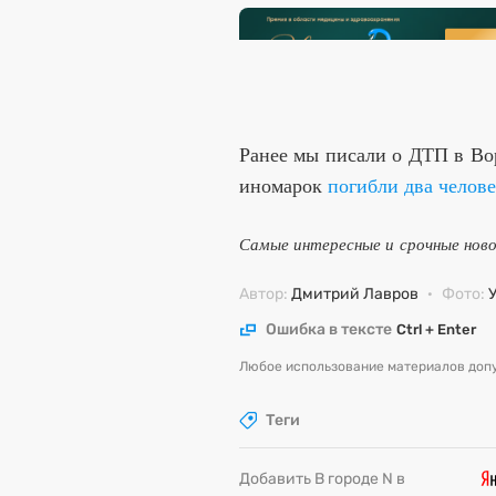
Ранее мы писали о ДТП в Во
иномарок
погибли два челов
Самые интересные и срочные нов
Автор:
Дмитрий Лавров
·
Фото:
Ошибка в тексте
Ctrl + Enter
Любое использование материалов допу
Теги
Добавить В городе N в