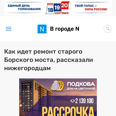
Новости
Как идет ремонт старого
Борского моста, рассказали
Статьи
нижегородцам
Здоровье
BORЩ
Искусство исцелять
Премия 2026 (текущая)